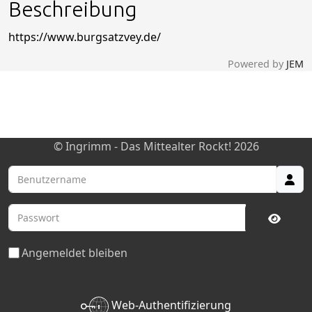
Beschreibung
https://www.burgsatzvey.de/
Powered by
JEM
testanker
test
© Ingrimm - Das Mittealter Rockt! 2026
Benutzername
Passwort
Passwo
Angemeldet bleiben
Web-Authentifizierung