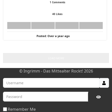
1 Comments
Show Comments
40 Likes
ingrimm_official
Posted:
Over a year ago
LOAD MORE
© Ingrimm - Das Mittealter Rockt! 2026
Username
Password
Show 
Remember Me