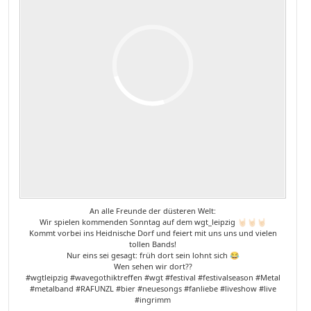
An alle Freunde der düsteren Welt:
Wir spielen kommenden Sonntag auf dem wgt_leipzig 🤘🏻🤘🏻🤘🏻
Kommt vorbei ins Heidnische Dorf und feiert mit uns uns und vielen
tollen Bands!
Nur eins sei gesagt: früh dort sein lohnt sich 😂
Wen sehen wir dort??
#wgtleipzig #wavegothiktreffen #wgt #festival #festivalseason #Metal
#metalband #RAFUNZL #bier #neuesongs #fanliebe #liveshow #live
#ingrimm